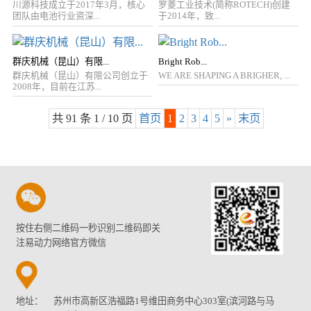
川源科技成立于2017年3月，核心
罗菱工业技术(简称ROTECH)创建
团队由电池行业资深...
于2014年，致...
群庆机械（昆山）有限...
Bright Rob...
群庆机械（昆山）有限公司创立于
WE ARE SHAPING A BRIGHER, ...
2008年，目前在江苏...
共 91 条 1 / 10 页
首页
1
2
3
4
5
»
末页
按住右侧二维码一秒识别二维码即关
注易动力网络官方微信
地址：
苏州市高新区浩福路1号维田商务中心303室(滨河路与马