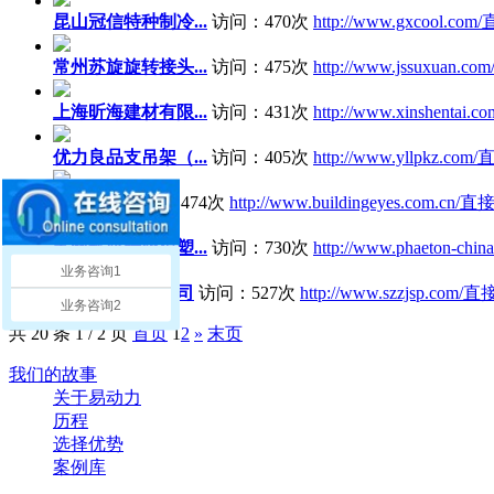
昆山冠信特种制冷...
访问：470次
http://www.gxcool.com/
常州苏旋旋转接头...
访问：475次
http://www.jssuxuan.com
上海昕海建材有限...
访问：431次
http://www.xinshentai.co
优力良品支吊架（...
访问：405次
http://www.yllpkz.com/
清展家居
访问：474次
http://www.buildingeyes.com.cn/
直
苏州辉腾精密模塑...
访问：730次
http://www.phaeton-chin
业务咨询1
左姐食品有限公司
访问：527次
http://www.szzjsp.com/
直
业务咨询2
共 20 条 1 / 2 页
首页
1
2
»
末页
我们的故事
关于易动力
历程
选择优势
案例库