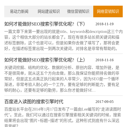
易动力新闻
网站建设知识
微信营销知识
网络营销知识
如何才能做好SEO搜索引擎优化呢?（下）
2018-11-19
一篇文章下来第一要出现的就是title、keywords和description这三个内
容，这个相信大部分的站长都会了。现在有很多站长把关键词和描
述标签删除，这个也是可以，但是如果你去做了填写了，那将会更
好，在描述标签里出现一到两次关键词，对排名是非常有帮助的。
如何才能做好SEO搜索引擎优化呢?（上）
2018-11-16
关键词挖掘、结构的优化、数据的分析、原创内容、增加外链，是
不是很简单，就从这五个方向去做，那么我保证你能把排名做的非
常好，但是这五点真正执行起来的人非常少，因为SEO是一个循环
渐进，非常考验人耐心的一个工作，要有足够的判断能力，要有足
够的耐心，还要有足够的勤劳，那么你才能做好SE...
百度进入读图的搜索引擎时代
2017-09-05
​百度站长平台在2014年1月17日发布了一篇由Lee编写的“走进读图时
代”。至此，我们可以通过在搜索引擎搜索相关关键词的时候，搜索
结果将会出现“图片+标题+描述”的形式。这种形式到底有什么深远
意思呢？