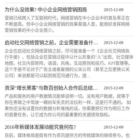
为什么没效果? 中小企业网络营销困局
2015-12-09
营销已经跨入了互联网时代，网络营销在中小企业中的普及率正在
不断提高。但中小企业网络营销的效果差强人意，能很好发挥网络
营销效果的中小企业很少。
启动社交网络营销之前，企业需要准备什么？
2015-12-09
​企业在启动社交网络营销之前，尽可能准备一个《企业社交网络执
行手册》，包括企业在营销过程中以什么形象的“人”出现，社交媒体
地图，社交内容矩阵，语调，风格，互动原则和技巧，KPI管理等。
这个手册不论对于广告主或者雇佣的公关公司（甚至之后更换公关
公司）来说都是可以起到规范沟通行为，提...
资深“增长黑客”与数百创始人合作后总结的 9 条工作经验
2015-12-09
产品和服务的用户数据情况能够说明一切。没有用户数据，就等于
你在黑暗之中驾驶一辆刹车失灵的法拉利一样，这是行不通的。 如
果你还没有设置你的数据分析堆栈的话，你需要把它作为明日工作
的首要任务，让它成为你公司的最重要的关键绩效指标。
2016年新媒体发展动能究竟何在?
2015-12-09
目前，媒体格局是既有作为资讯提供方的传统媒体的继续参与，也