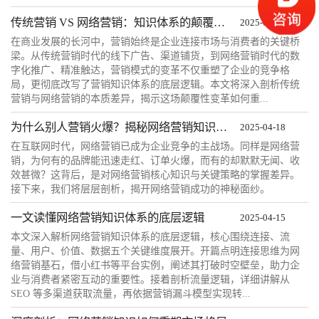
传统营销 VS 网络营销：知识体系的颠覆性变革
2025-04-23
在商业发展的长河中，营销始终是企业连接市场与消费者的关键桥
梁。从传统营销时代的线下广告、渠道铺货，到网络营销时代的数
字化推广、精准触达，营销模式的变革不仅重塑了企业的竞争格
局，更彻底改写了营销知识体系的底层逻辑。本文将深入剖析传统
营销与网络营销的本质差异，揭示这场颠覆性变革如何重...
为什么别人营销火爆？揭秘网络营销知识的核心关键
2025-04-18
在互联网时代，网络营销已成为企业竞争的主战场。同样是网络营
销，为何有的品牌能迅速走红、订单火爆，而有的却默默无闻、收
效甚微？这背后，是对网络营销核心知识与关键策略的掌握差异。
接下来，我们将层层剖析，揭开网络营销成功的神秘面纱。
一文读懂网络营销知识体系的底层逻辑
2025-04-15
本文深入解析网络营销知识体系的底层逻辑，核心围绕连接、流
量、用户、价值、数据五个关键维度展开。开篇点明连接思维为网
络营销基石，借小红书等平台实例，阐述其打破时空壁垒，助力企
业与消费者紧密互动的重要性。接着剖析流量逻辑，详细讲解从
SEO 等多渠道获取流量，再依据营销漏斗模型实现转...