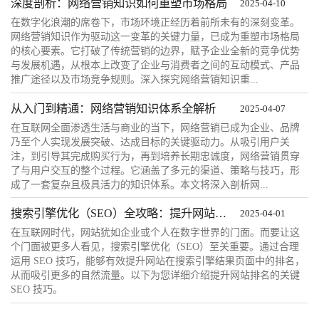
深度剖析：网络营销知识如何重塑市场格局
2025-04-10
在数字化浪潮的席卷下，市场环境正经历着前所未有的深刻变革。
网络营销知识作为驱动这一变革的关键力量，已成为重塑市场格局
的核心要素。它打破了传统营销的边界，赋予企业全新的竞争优势
与发展机遇，从根本上改变了企业与消费者之间的互动模式、产品
推广途径以及市场竞争规则。深入探究网络营销知识重...
从入门到精通：网络营销知识体系全解析
2025-04-07
在互联网全面渗透生活与商业的当下，网络营销已成为企业、品牌
乃至个人实现发展突破、达成目标的关键驱动力。从吸引用户关
注，到引导其完成购买行为，再到培养长期忠诚度，网络营销贯穿
了与用户交互的整个过程。它涵盖了多元的渠道、策略与技巧，形
成了一套复杂且极具活力的知识体系。本文将深入剖析网...
搜索引擎优化（SEO）全攻略：提升网站排名的关键技巧
2025-04-01
在互联网时代，网站犹如企业或个人在数字世界的门面。而要让这
个门面被更多人看见，搜索引擎优化（SEO）至关重要。通过合理
运用 SEO 技巧，能够有效提升网站在搜索引擎结果页面中的排名，
从而吸引更多的自然流量。以下为您详细介绍提升网站排名的关键
SEO 技巧。