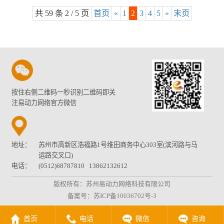
共 59 条 2 / 5 页
首页
«
1
2
3
4
5
»
末页
按住右侧二维码一秒识别二维码即关
注易动力网络官方微信
地址：
苏州市高新区浩福路1号维田商务中心303室(滨河路与马
运路交叉口)
电话：
(0512)68787810 13862132612
版权所有：苏州易动力网络科技有限公司
备案号：
苏ICP备10036702号-3
首页
电话
微信
咨询