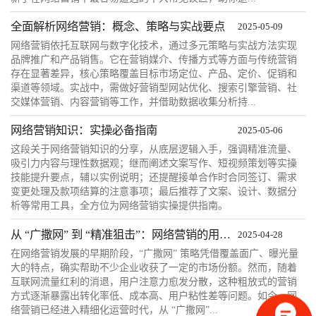
全面解析网络营销：概念、策略与实战要点
2025-05-09
网络营销依托互联网与数字化技术，通过多元策略与实战方法实现
品牌推广和产品销售。它在营销媒介、传播方式等方面与传统营销
存在显著差异，核心策略覆盖目标市场定位、产品、定价、促销和
渠道等领域。实战中，需做好营销型网站优化、搜索引擎营销、社
交媒体营销、内容营销等工作，并借助数据收集分析持...
网络营销知识：实操必备指南
2025-05-06
这段关于网络营销知识的分享，从底层逻辑入手，强调精准流量、
吸引力内容与理性数据观；继而阐述文案写作、短视频策划等实操
技能提升要点，辅以实例说明；还提醒接单合作时合同签订、需求
变更处理及款项结算的注意事项；最后推荐了文案、设计、数据分
析等常用工具，全方位为网络营销实操提供指南。
从 “广撒网” 到 “精准狙击”：网络营销的用户思维转型指南
2025-04-28
在网络营销发展的早期阶段，“广撒网” 策略凭借覆盖面广、曝光量
大的特点，确实帮助不少企业收获了一定的市场份额。然而，随着
互联网流量红利的消退，用户注意力愈发分散，这种粗放式的营销
方式逐渐暴露出转化率低、成本高、用户粘性差等问题。如今，网
络营销已经进入精细化运营时代，从 “广撒网”...