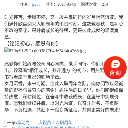
作者：
jsydl
时间：2026-05-09 阅读次数：
214
时光荏苒，步履不停，又一段并肩同行的岁月悄然沉淀。我
们满怀欣喜迎来入职周年的珍贵时刻。这数载春秋，是初心
不改的坚守，是并肩成长的征程，更是彼此成就的温暖篇
章。
【铭记初心，感恩有你】
感恩你们始终与公司同心同向、携手同行。你们用坚守与付
出，诠释着“相伴成长，共赴远方”的初心；用热爱与执着，
书写着属于自己的职场华章。
岁月沉香，未来可期。值此入职周年之际，向你们致以最诚
挚的祝福与最衷心的感谢！愿往后的日子里，你们能继续保
持热爱，深耕岗位，在奋斗中收获成长，在坚守中实现价
值。愿我们继续并肩，以时光为证，以奋斗为名，不负韶
华，不负相遇，共赴下一段崭新征程，共创更美好的未来！
上一条:
易动力——庆祝员工入职周年